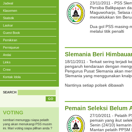
23/11/2011 - PSS Sle
Jadwal
Persiba Balikpapan dal
Klasemen
Maguwoharjo, Selasa (
menaklukkan tim Beru
Statistik
Laskar
Dua gol PSS masing-ma
melalui titik penalti
Guest Book
Pemikiran
Perniqueue
Slemania Beri Himbaua
Andai
18/11/2011 - Terkait sering terjadi k
Links
pengaruh kendaraan dengan mengg
Crew
Pengurus Pusat Slemania akan mem
Slemania yang menggunakan knalp
Kontak Idola
Nantinya setiap polsek dibawah
SEARCH
Pemain Seleksi Belum 
VOTING
27/10/2011 - Pelatih 
pemain yang ikut sele
sembari menunggu siapa pelatih
yang akan menukangi PSS musim
Senin (24/10) kemarin
ini. Mari voting siapa pilihan anda ?
Mantan pelatih PPSM 