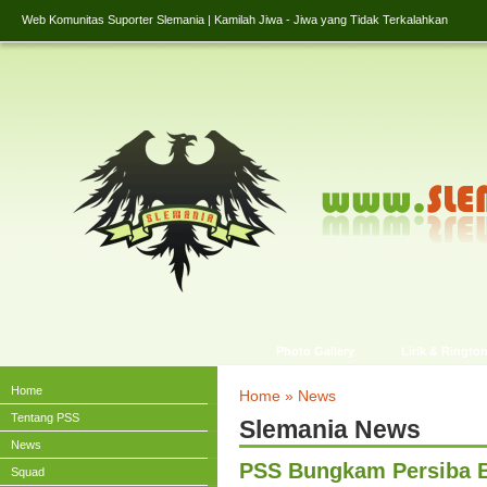
Web Komunitas Suporter Slemania | Kamilah Jiwa - Jiwa yang Tidak Terkalahkan
Photo Gallery
Lirik & Ringto
Home
Home
»
News
Tentang PSS
Slemania News
News
PSS Bungkam Persiba B
Squad