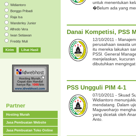
untuk menentukan kel
Widiantoro
�Belum ada yang men
Bonggo Pribadi
Raja Isa
Wanderley Junior
Alfredo Vera
Danai Kompetisi, PSS M
Iwan Setiawan
12/10/2011 - Manajem
Freddy Muli
perusahaan swasta un
itu mereka lakukan sa
PSSI. General Manag
menjelaskan, kucuran 
dibutuhkan mengingat 
PSS Ungguli PIM 4-1
07/10/2011 - Skuad Su
Widiantoro menunjukka
mendatang. Dalam ujico
Partner
Maguwoharjo menghada
yang dicetak oleh Ana
Hosting Murah
Anto.
Jasa Pembuatan Website
Jasa Pembuatan Toko Online