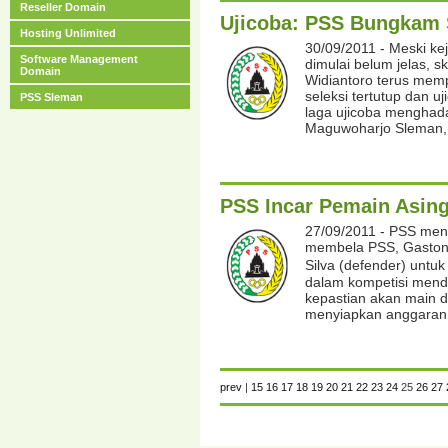
Reseller Domain
Ujicoba: PSS Bungkam 
Hosting Unlimited
30/09/2011 - Meski ke
Software Management
dimulai belum jelas, 
Domain
Widiantoro terus mem
seleksi tertutup dan uj
PSS Sleman
laga ujicoba menghada
Maguwoharjo Sleman,
PSS Incar Pemain Asin
27/09/2011 - PSS men
membela PSS, Gaston 
Silva (defender) un
dalam kompetisi menda
kepastian akan main d
menyiapkan anggaran
prev
|
15
16
17
18
19
20
21
22
23
24
25
26
27