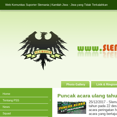
Web Komunitas Suporter Slemania | Kamilah Jiwa - Jiwa yang Tidak Terkalahkan
Photo Gallery
Lirik & Ringto
Home
Puncak acara ulang ta
Tentang PSS
25/12/2017 - Slema
tahun pada 22 de
News
acara peringatan 
Squad
acara yang berta