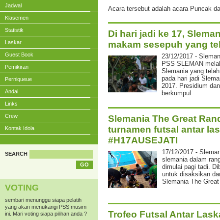
Jadwal
Acara tersebut adalah acara Puncak dari
Klasemen
Statistik
Di hari jadi ke 17, Slem
Laskar
makam sesepuh yang te
Guest Book
23/12/2017 - Sleman
PSS SLEMAN melaku
Pemikiran
Slemania yang telah
pada hari jadi Slem
Perniqueue
2017. Presidium da
Andai
berkumpul
Links
Crew
Slemania The Great Rand
turnamen futsal antar la
Kontak Idola
#H17AUSEJATI
17/12/2017 - Sleman
SEARCH
slemania dalam rang
dimulai pagi tadi. 
untuk disaksikan dan
Slemania The Great
VOTING
sembari menunggu siapa pelatih
yang akan menukangi PSS musim
Trofeo Futsal Antar La
ini. Mari voting siapa pilihan anda ?