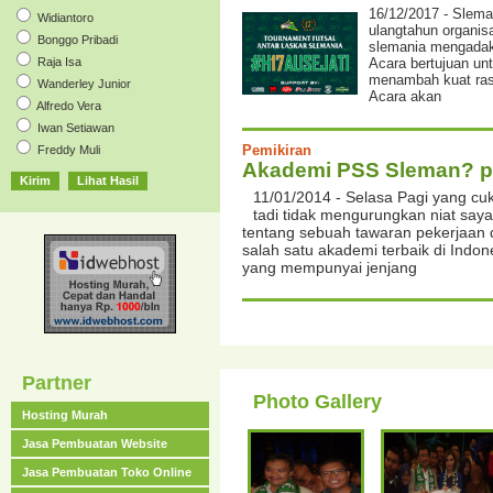
16/12/2017 - Slema
Widiantoro
ulangtahun organisa
Bonggo Pribadi
slemania mengadaka
Raja Isa
Acara bertujuan u
menambah kuat ras
Wanderley Junior
Acara akan
Alfredo Vera
Iwan Setiawan
Pemikiran
Freddy Muli
Akademi PSS Sleman? pas
11/01/2014 - Selasa Pagi yang c
tadi tidak mengurungkan niat sa
tentang sebuah tawaran pekerjaan 
salah satu akademi terbaik di Indo
yang mempunyai jenjang
Partner
Photo Gallery
Hosting Murah
Jasa Pembuatan Website
Jasa Pembuatan Toko Online