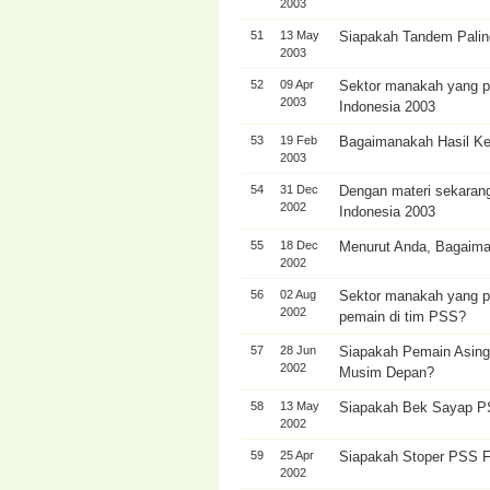
2003
51
13 May
Siapakah Tandem Palin
2003
52
09 Apr
Sektor manakah yang pe
2003
Indonesia 2003
53
19 Feb
Bagaimanakah Hasil Ke
2003
54
31 Dec
Dengan materi sekaran
2002
Indonesia 2003
55
18 Dec
Menurut Anda, Bagaiman
2002
56
02 Aug
Sektor manakah yang 
2002
pemain di tim PSS?
57
28 Jun
Siapakah Pemain Asing
2002
Musim Depan?
58
13 May
Siapakah Bek Sayap P
2002
59
25 Apr
Siapakah Stoper PSS F
2002