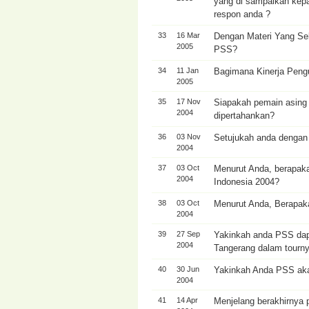
yang di sampaikan ke
respon anda ?
33
16 Mar
Dengan Materi Yang Sek
2005
PSS?
34
11 Jan
Bagimana Kinerja Peng
2005
35
17 Nov
Siapakah pemain asing
2004
dipertahankan?
36
03 Nov
Setujukah anda dengan 
2004
37
03 Oct
Menurut Anda, berapaka
2004
Indonesia 2004?
38
03 Oct
Menurut Anda, Berapak
2004
39
27 Sep
Yakinkah anda PSS dap
2004
Tangerang dalam tournya
40
30 Jun
Yakinkah Anda PSS aka
2004
41
14 Apr
Menjelang berakhirnya 