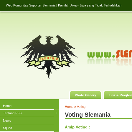
Web Komunitas Suporter Slemania | Kamilah Jiwa - Jiwa yang Tidak Terkalahkan
Photo Gallery
Lirik & Ringto
Home
Home
»
Voting
Tentang PSS
Voting Slemania
News
Arsip Voting :
Squad