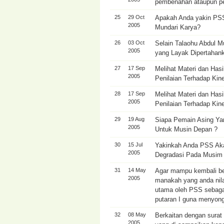
pembenahan ataupun pe
25
29 Oct
Apakah Anda yakin PSS
2005
Mundari Karya?
26
03 Oct
Selain Talaohu Abdul 
2005
yang Layak Dipertahan
27
17 Sep
Melihat Materi dan Has
2005
Penilaian Terhadap Kin
28
17 Sep
Melihat Materi dan Has
2005
Penilaian Terhadap Kin
29
19 Aug
Siapa Pemain Asing Ya
2005
Untuk Musin Depan ?
30
15 Jul
Yakinkah Anda PSS Ak
2005
Degradasi Pada Musim 
31
14 May
Agar mampu kembali ber
2005
manakah yang anda nila
utama oleh PSS sebaga
putaran I guna menyong
32
08 May
Berkaitan dengan surat 
2005