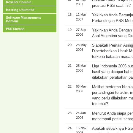
Reseller Domain
2007
prestasi PSS saat ini?
Hosting Unlimited
18
12 Mar
Yakinkah Anda Pertunj
Software Management
2007
Pertandingan PSS Mend
Domain
PSS Sleman
19
27 Sep
Yakinkah Anda Dengan
2006
Asal Argentina yang Di
20
28 May
Siapakah Pemain Asing
2006
Dipertahankan Untuk M
terkena batasan masa e
21
25 Mar
Liga Indonesia 2006 put
2006
hasil yang dicapai hal
dilakukan perubahan p
22
06 Mar
Melihat performa Nicol
2006
pertandingan terakhir,
yang perlu dilakukan 
tersebut?
23
24 Jan
Menurut Anda siapa pem
2006
menempati posisi sebag
24
15 Nov
Apakah sebaiknya PSS
2005