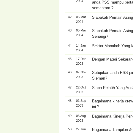
2004
anda PSS mampu bertah
sementara ?
42
05 Mar
Siapakah Pemain Asing
2004
43
05 Mar
Siapakah Pemain Asing
2004
Senangi?
44
14 Jan
Sektor Manakah Yang M
2004
45
17 Dec
Dengan Materi Sekaran
2003
46
07 Nov
Setujukan anda PSS pin
2003
Sleman?
47
22 Oct
Siapa Pelatih Yang And
2003
48
01 Sep
Bagaimana kinerja crew
2003
ini ?
49
03 Aug
Bagaimana Kinerja Pen
2003
50
27 Jun
Bagaimana Tampilan & 