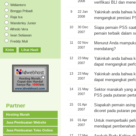
2008
verifikasi BLI dan men
Widiantoro
Bonggo Pribadi
9
22 Jan
Yakinkah anda bahwa 
2008
Raja Isa
mengangkat prestasi 
Wanderley Junior
10
30 Dec
Siapa pemain PSS saat 
Alfredo Vera
2007
pemain terbaik dalam 
Iwan Setiawan
Freddy Muli
11
02 Nov
Menurut Anda mampuka
2007
mendatang?
12
23 May
Yakinkah anda bahwa 
2007
dapat mengangkat perf
13
23 May
Yakinkah anda bahwa 
2007
dapat mengangkat perf
14
21 May
Sektor manakah yang a
2007
PSS pada putaran perta
Partner
15
01 Apr
Siapakah pemain asing
2007
dicoret pada putaran pe
Hosting Murah
16
01 Apr
Untuk memperbaiki pefo
Jasa Pembuatan Website
2007
mendapat pembenahan di
Jasa Pembuatan Toko Online
17
17 Mar
Apakah Rudy Keltjes d