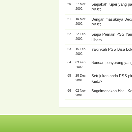
60
27 Mar
Siapakah Kiper yang p
2002
PSS?
61
10 Mar
Dengan masuknya Deca, 
2002
PSS?
62
22 Feb
Siapa Pemain PSS Yang
2002
Libero
63
15 Feb
Yakinkah PSS Bisa Lolo
2002
64
03 Feb
Barisan penyerang yang
2002
65
28 Dec
Setujukan anda PSS pi
2001
Krida?
66
02 Nov
Bagaimanakah Hasil Ke
2001