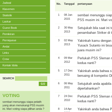
Jadwal
No.
Tanggal
pertanyaan
Klasemen
1
08 Jan
sembari menunggu siap
Statistik
2015
PSS musim ini. Mari vot
Laskar
2
30 May
Setujukah bila saat ini 
Guest Book
2013
penambahan Striker d
Pemikiran
Perniqueue
3
02 May
Yakinkah kamu dengan s
2013
Yusack Sutanto ini bi
Andai
juara musim ini?
Links
4
09 Mar
Perlukah PSS Sleman m
Crew
2012
kedua nanti?
Kontak Idola
5
17 Dec
Yakinkah anda bahwa 
2011
bersaing di kompetisi D
SEARCH
6
06 May
Setujukah anda apabil
2011
dipertahankan?
VOTING
7
24 Dec
Perlukah PSS Sleman m
2010
kedua nanti?
sembari menunggu siapa pelatih
yang akan menukangi PSS musim
ini. Mari voting siapa pilihan anda ?
8
14 Apr
Yakinkah anda bahwa P